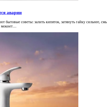
тся аварии
т бытовые советы: залить кипяток, затянуть гайку сильнее, смы
ли мокнет…