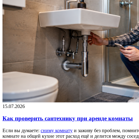
15.07.2026
Как проверить сантехнику при аренде комнаты
Если вы думаете:
сниму комнату
и заживу без проблем, помните
комнате на общей кухне этот расход ещё и делится между сосе